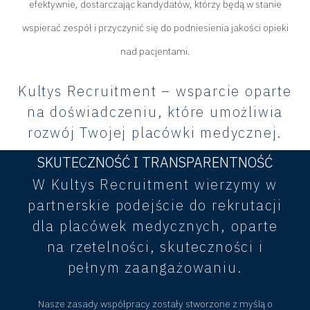
efektywnie, dostarczając kandydatów, którzy będą w stanie
wspierać zespół i przyczynić się do podniesienia jakości opieki
nad pacjentami.
Kultys Recruitment – wsparcie oparte
na doświadczeniu, które umożliwia
rozwój Twojej placówki medycznej.
SKUTECZNOŚĆ I TRANSPARENTNOŚĆ
W Kultys Recruitment wierzymy w
partnerskie podejście do rekrutacji
dla placówek medycznych, oparte
na rzetelności, skuteczności i
pełnym zaangażowaniu.
Nasze zasady współpracy zostały stworzone z myślą o