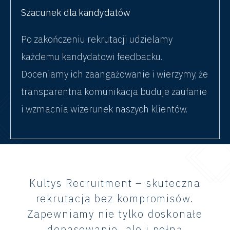
Szacunek dla kandydatów
Po zakończeniu rekrutacji udzielamy
każdemu kandydatowi feedbacku.
Doceniamy ich zaangażowanie i wierzymy, że
transparentna komunikacja buduje zaufanie
i wzmacnia wizerunek naszych klientów.
Kultys Recruitment – skuteczna
rekrutacja bez kompromisów.
Zapewniamy nie tylko doskonałe
dopasowanie, ale i pełną