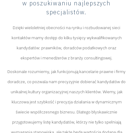
w poszukiwaniu najlepszych
specjalistów.
Dzięki wieloletniej obecności na rynku i rozbudowanej sieci
kontaktów mamy dostęp do kilku tysięcy wykwalifikowanych
kandydatów: prawników, doradców podatkowych oraz
ekspertów i menedżerów z branży consultingowej.
Doskonale rozumiemy, jak funkcjonują kancelarie prawne i firmy
doradcze, co pozwala nam precyzyjnie dobierać kandydatów do
unikalnej kultury organizacyjnej naszych klientów. Wiemy, jak
kluczowa jest szybkość i precyzja działania w dynamicznym
świecie współczesnego biznesu. Dlatego błyskawicznie
przygotowujemy listę kandydatów, którzy nie tylko spełniają
wymagania stanowiska, ale także będą wartością dodaną dla