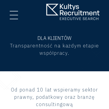
DLA KLIENTÓW
Transparentność na każdym etapie
współpracy.
Od ponad 10 lat wspieramy sektor
prawny, podatkowy oraz branżę
consultingową