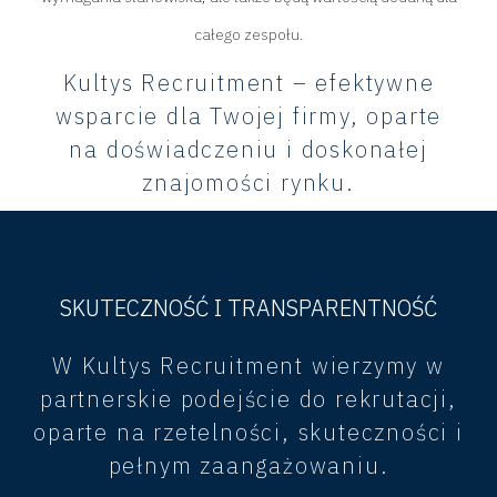
całego zespołu.
Kultys Recruitment – efektywne
wsparcie dla Twojej firmy, oparte
na doświadczeniu i doskonałej
znajomości rynku.
SKUTECZNOŚĆ I TRANSPARENTNOŚĆ
W Kultys Recruitment wierzymy w
partnerskie podejście do rekrutacji,
oparte na rzetelności, skuteczności i
pełnym zaangażowaniu.