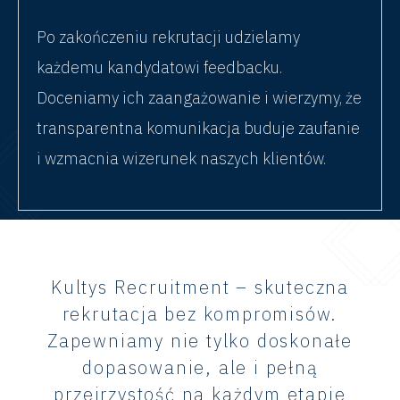
Po zakończeniu rekrutacji udzielamy
każdemu kandydatowi feedbacku.
Doceniamy ich zaangażowanie i wierzymy, że
transparentna komunikacja buduje zaufanie
i wzmacnia wizerunek naszych klientów.
Kultys Recruitment – skuteczna
rekrutacja bez kompromisów.
Zapewniamy nie tylko doskonałe
dopasowanie, ale i pełną
przejrzystość na każdym etapie