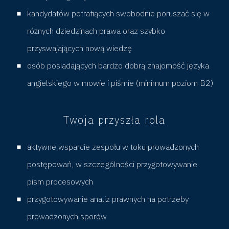
e
kandydatów potrafiących swobodnie poruszać się w
różnych dziedzinach prawa oraz szybko
(
przyswajających nową wiedzę
osób posiadających bardzo dobrą znajomość języka
S
angielskiego w mowie i piśmie (minimum poziom B2)
t
Twoja przyszła rola
a
aktywne wsparcie zespołu w toku prowadzonych
r
postępowań, w szczególności przygotowywanie
s
pism procesowych
przygotowywanie analiz prawnych na potrzeby
z
prowadzonych sporów