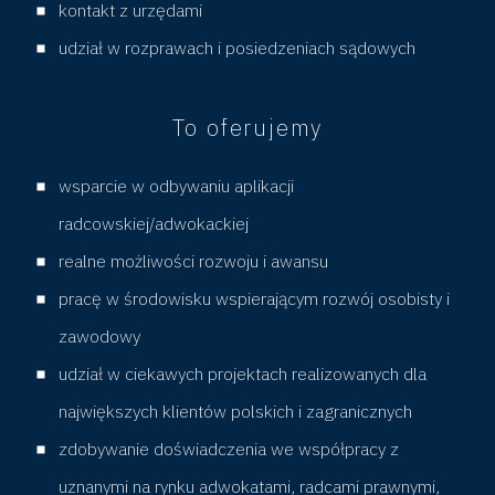
kontakt z urzędami
y
udział w rozprawach i posiedzeniach sądowych
P
To oferujemy
r
wsparcie w odbywaniu aplikacji
a
radcowskiej/adwokackiej
w
realne możliwości rozwoju i awansu
pracę w środowisku wspierającym rozwój osobisty i
n
zawodowy
udział w ciekawych projektach realizowanych dla
i
największych klientów polskich i zagranicznych
k
zdobywanie doświadczenia we współpracy z
uznanymi na rynku adwokatami, radcami prawnymi,