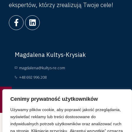
ekspertów, którzy zrealizują Twoje cele!
Magdalena Kultys-Krysiak
magdalena@kultys-re.com
+48 692 996 208
Kacper Krysiak
Cenimy prywatność użytkowników
Używamy plików cookie, aby poprawić jakość przeglądania,
kacper.krysiak@kultys-re.com
wyświetlać reklamy lub treści dostosowane do
+ 48 697 055 360
indywidualnych potrzeb użytkowników oraz analizować ruch
na stronie. Kliknięcie przycisku „Akceptuj wszystkie” oznacza