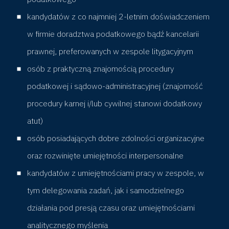
A
kandydatów z co najmniej 2-letnim doświadczeniem
w firmie doradztwa podatkowego bądź kancelarii
s
prawnej, preferowanych w zespole litygacyjnym
osób z praktyczną znajomością procedury
s
podatkowej i sądowo-administracyjnej (znajomość
o
procedury karnej i/lub cywilnej stanowi dodatkowy
atut)
c
osób posiadających dobre zdolności organizacyjne
i
oraz rozwinięte umiejętności interpersonalne
kandydatów z umiejętnościami pracy w zespole, w
a
tym delegowania zadań, jak i samodzielnego
działania pod presją czasu oraz umiejętnościami
t
analitycznego myślenia