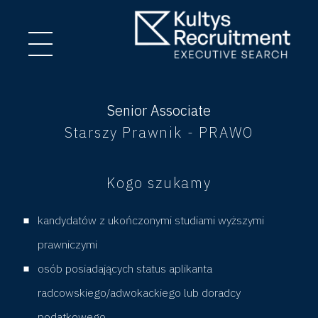
S
Senior Associate
Starszy Prawnik - PRAWO
e
Kogo szukamy
n
i
kandydatów z ukończonymi studiami wyższymi
prawniczymi
o
osób posiadających status aplikanta
radcowskiego/adwokackiego lub doradcy
r
podatkowego