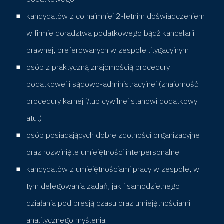
A
kandydatów z co najmniej 2-letnim doświadczeniem
w firmie doradztwa podatkowego bądź kancelarii
s
prawnej, preferowanych w zespole litygacyjnym
osób z praktyczną znajomością procedury
s
podatkowej i sądowo-administracyjnej (znajomość
o
procedury karnej i/lub cywilnej stanowi dodatkowy
atut)
c
osób posiadających dobre zdolności organizacyjne
i
oraz rozwinięte umiejętności interpersonalne
kandydatów z umiejętnościami pracy w zespole, w
a
tym delegowania zadań, jak i samodzielnego
działania pod presją czasu oraz umiejętnościami
t
analitycznego myślenia