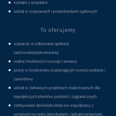
kontakt z urzędami
y
udział w rozprawach i posiedzeniach sądowych
P
To oferujemy
r
wsparcie w odbywaniu aplikacji
a
radcowskiej/adwokackiej
w
realne możliwości rozwoju i awansu
pracę w środowisku wspierającym rozwój osobisty i
n
zawodowy
udział w ciekawych projektach realizowanych dla
i
największych klientów polskich i zagranicznych
k
zdobywanie doświadczenia we współpracy z
uznanymi na rynku adwokatami, radcami prawnymi,