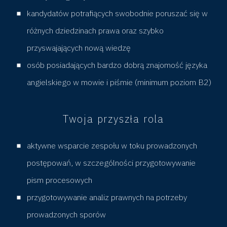
e
kandydatów potrafiących swobodnie poruszać się w
różnych dziedzinach prawa oraz szybko
(
przyswajających nową wiedzę
osób posiadających bardzo dobrą znajomość języka
S
angielskiego w mowie i piśmie (minimum poziom B2)
t
Twoja przyszła rola
a
aktywne wsparcie zespołu w toku prowadzonych
r
postępowań, w szczególności przygotowywanie
s
pism procesowych
przygotowywanie analiz prawnych na potrzeby
z
prowadzonych sporów