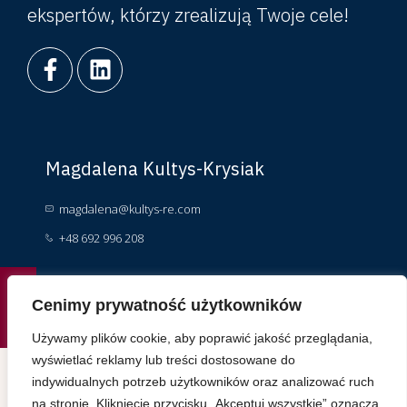
ekspertów, którzy zrealizują Twoje cele!
Magdalena Kultys-Krysiak
magdalena@kultys-re.com
+48 692 996 208
Kacper Krysiak
Cenimy prywatność użytkowników
Używamy plików cookie, aby poprawić jakość przeglądania,
kacper.krysiak@kultys-re.com
wyświetlać reklamy lub treści dostosowane do
+ 48 697 055 360
indywidualnych potrzeb użytkowników oraz analizować ruch
na stronie. Kliknięcie przycisku „Akceptuj wszystkie” oznacza