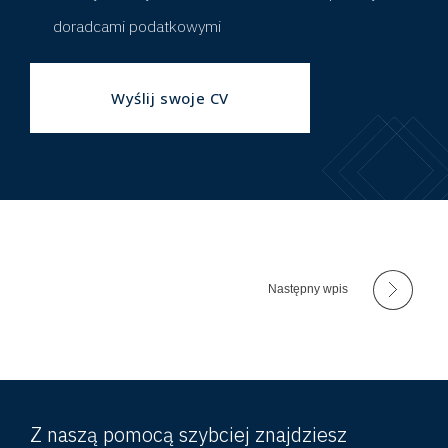
)
doradcami podatkowymi
Wyślij swoje CV
Następny wpis
Z naszą pomocą szybciej znajdziesz